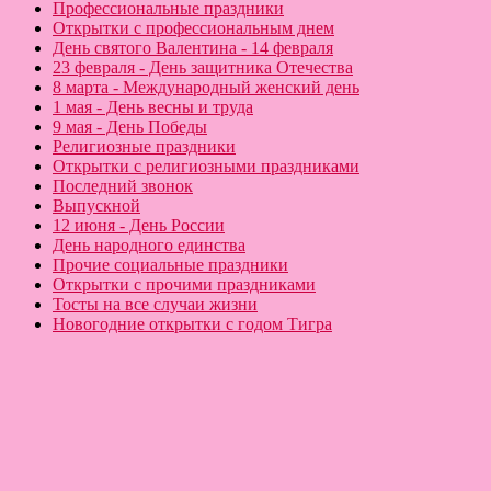
Профессиональные праздники
Открытки с профессиональным днем
День святого Валентина - 14 февраля
23 февраля - День защитника Отечества
8 марта - Международный женский день
1 мая - День весны и труда
9 мая - День Победы
Религиозные праздники
Открытки с религиозными праздниками
Последний звонок
Выпускной
12 июня - День России
День народного единства
Прочие социальные праздники
Открытки с прочими праздниками
Тосты на все случаи жизни
Новогодние открытки с годом Тигра