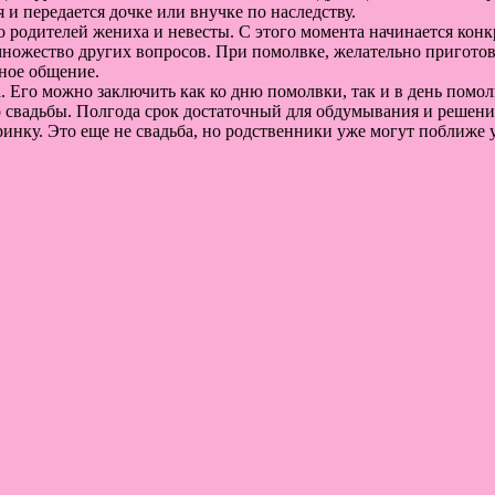
я и передается дочке или внучке по наследству.
родителей жениха и невесты. С этого момента начинается конкр
и множество других вопросов. При помолвке, желательно пригото
вное общение.
 Его можно заключить как ко дню помолвки, так и в день помол
о свадьбы. Полгода срок достаточный для обдумывания и решени
ку. Это еще не свадьба, но родственники уже могут поближе уз