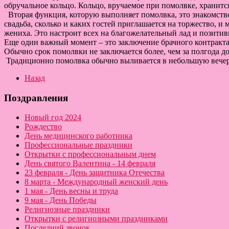
обручальное кольцо. Кольцо, вручаемое при помолвке, хранитс
Вторая функция, которую выполняет помолвка, это знакомство 
свадьба, сколько и каких гостей приглашается на торжество, 
жениха. Это настроит всех на благожелательный лад и позити
Еще один важный момент – это заключение брачного контракта.
Обычно срок помолвки не заключается более, чем за полгода д
Традиционно помолвка обычно выливается в небольшую вечерин
Назад
Поздравления
Новый год 2024
Рождество
День медицинского работника
Профессиональные праздники
Открытки с профессиональным днем
День святого Валентина - 14 февраля
23 февраля - День защитника Отечества
8 марта - Международный женский день
1 мая - День весны и труда
9 мая - День Победы
Религиозные праздники
Открытки с религиозными праздниками
Последний звонок