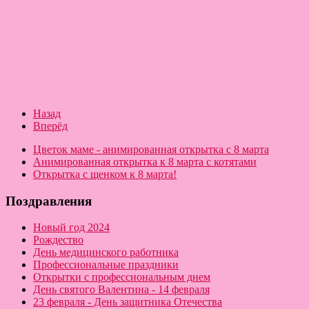
Назад
Вперёд
Цветок маме - анимированная открытка с 8 марта
Анимированная открытка к 8 марта с котятами
Открытка с щенком к 8 марта!
Поздравления
Новый год 2024
Рождество
День медицинского работника
Профессиональные праздники
Открытки с профессиональным днем
День святого Валентина - 14 февраля
23 февраля - День защитника Отечества