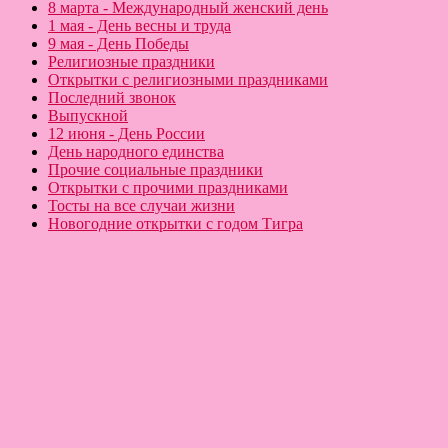
8 марта - Международный женский день
1 мая - День весны и труда
9 мая - День Победы
Религиозные праздники
Открытки с религиозными праздниками
Последний звонок
Выпускной
12 июня - День России
День народного единства
Прочие социальные праздники
Открытки с прочими праздниками
Тосты на все случаи жизни
Новогодние открытки с годом Тигра