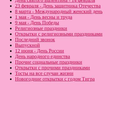
День святого Валентина - 14 февраля
23 февраля - День защитника Отечества
8 марта - Международный женский день
1 мая - День весны и труда
9 мая - День Победы
Религиозные праздники
Открытки с религиозными праздниками
Последний звонок
Выпускной
12 июня - День России
День народного единства
Прочие социальные праздники
Открытки с прочими праздниками
Тосты на все случаи жизни
Новогодние открытки с годом Тигра