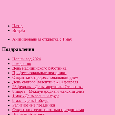
Назад
Вперёд
Анимированная открытка с 1 мая
Поздравления
Новый год 2024
Рождество
День медицинского работника
Профессиональные праздники
Открытки с профессиональным днем
День святого Валентина - 14 февраля
23 февраля - День защитника Отечества
8 марта - Международный женский день
1 мая - День весны и труда
9 мая - День Победы
Религиозные праздники
Открытки с религиозными праздниками
Последний звонок