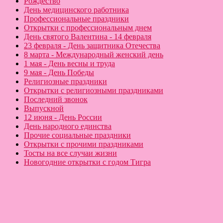
Рождество
День медицинского работника
Профессиональные праздники
Открытки с профессиональным днем
День святого Валентина - 14 февраля
23 февраля - День защитника Отечества
8 марта - Международный женский день
1 мая - День весны и труда
9 мая - День Победы
Религиозные праздники
Открытки с религиозными праздниками
Последний звонок
Выпускной
12 июня - День России
День народного единства
Прочие социальные праздники
Открытки с прочими праздниками
Тосты на все случаи жизни
Новогодние открытки с годом Тигра